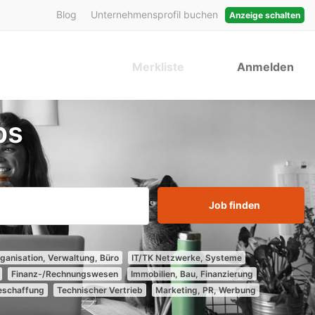
Blog
Unternehmensprofil buchen
Anzeige schalten
Merkliste
Anmelden
bs
Job finden
ganisation, Verwaltung, Büro
IT/TK Netzwerke, Systeme
Finanz-/Rechnungswesen
Immobilien, Bau, Finanzierung
Beschaffung
Technischer Vertrieb
Marketing, PR, Werbung