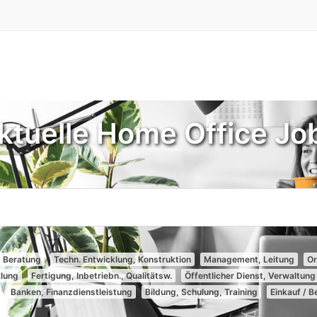
ktuelle Home Office Jo
, Beratung
Techn. Entwicklung, Konstruktion
Management, Leitung
Or
klung
Fertigung, Inbetriebn., Qualitätsw.
Öffentlicher Dienst, Verwaltung
Banken, Finanzdienstleistung
Bildung, Schulung, Training
Einkauf / 