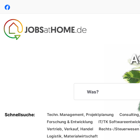
Accessibility
Auf
Modus
Facebook
aktivieren
folgen
zur
Navigation
zum
Inhalt
A
Suchbegriff
Suche
per
Techn. Management, Projektplanung
Consulting
Spracheingabe
Forschung & Entwicklung
IT/TK Softwareentwic
Vertrieb, Verkauf, Handel
Rechts-/Steuerwesen
Logistik, Materialwirtschaft