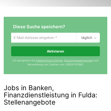
Diese Suche speichern?
täglich
Um
die
aktuelle
Aktivieren
Suche
zu
Ich akzeptiere die
Datenschutzrichtlinie
,
Nutzungsbedingungen
und
speichern
Verwendung von Cookies von JOBSATHOME.
gib
deine
Emailadresse
ein
Jobs in Banken,
Finanzdienstleistung in Fulda
:
Stellenangebote