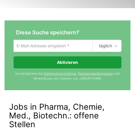
Diese Suche speichern?
täglich
Um
die
aktuelle
Aktivieren
Suche
zu
Ich akzeptiere die
Datenschutzrichtlinie
,
Nutzungsbedingungen
und
speichern
Verwendung von Cookies von JOBSATHOME.
gib
deine
Emailadresse
ein
Jobs in Pharma, Chemie,
Med., Biotechn.:
offene
Stellen