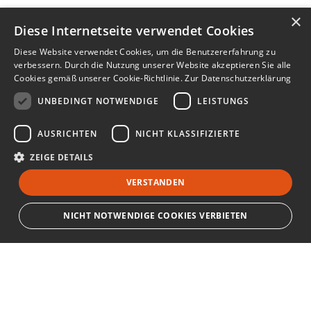
×
Diese Internetseite verwendet Cookies
Diese Website verwendet Cookies, um die Benutzererfahrung zu
verbessern. Durch die Nutzung unserer Website akzeptieren Sie alle
Cookies gemäß unserer Cookie-Richtlinie.
Zur Datenschutzerklärung
UNBEDINGT NOTWENDIGE
LEISTUNGS
AUSRICHTEN
NICHT KLASSIFIZIERTE
ZEIGE DETAILS
VERSTANDEN
NICHT NOTWENDIGE COOKIES VERBIETEN
Unbedingt notwendige
Leistungs
Ausrichten
Nicht klassifizierte
Bewerbersuche leicht gemacht