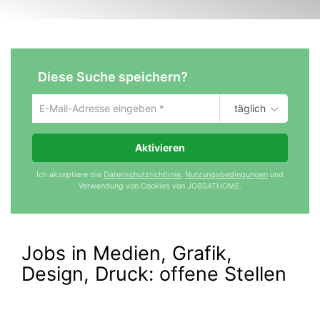
Diese Suche speichern?
täglich
Um
die
aktuelle
Aktivieren
Suche
zu
Ich akzeptiere die
Datenschutzrichtlinie
,
Nutzungsbedingungen
und
speichern
Verwendung von Cookies von JOBSATHOME.
gib
deine
Emailadresse
ein
Jobs in Medien, Grafik,
Design, Druck:
offene Stellen